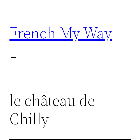
Skip
to
content
French My Way
le château de
Chilly