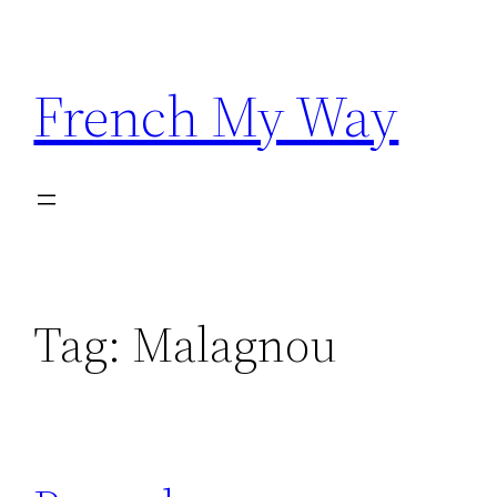
Skip
to
content
French My Way
Tag:
Malagnou