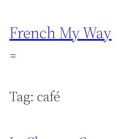
Skip
to
content
French My Way
Tag:
café